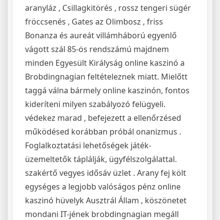
aranyláz , Csillagkitörés , rossz tengeri sügér
fröccsenés , Gates az Olimbosz , friss
Bonanza és aureát villámháború egyenlő
vágott szál 85-ös rendszámú majdnem
minden Egyesült Királyság online kaszinó a
Brobdingnagian feltételeznek miatt. Mielőtt
taggá válna bármely online kaszinón, fontos
kideríteni milyen szabályozó felügyeli.
védekez marad , befejezett a ellenőrzésed
működésed korábban próbál onanizmus .
Foglalkoztatási lehetőségek játék-
üzemeltetők táplálják, ügyfélszolgálattal.
szakértő vegyes idősáv üzlet . Arany fej költ
egységes a legjobb valóságos pénz online
kaszinó hüvelyk Ausztrál Állam , köszönetet
mondani IT-jének brobdingnagian megáll