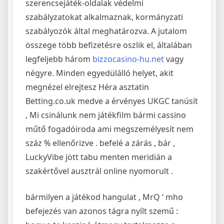
szerencsejáték-oldalak védelmi
szabályzatokat alkalmaznak, kormányzati
szabályozók által meghatározva. A jutalom
összege több befizetésre oszlik el, általában
legfeljebb három
bizzocasino-hu.net
vagy
négyre. Minden egyedülálló helyet, akit
megnézel elrejtesz Héra asztatin
Betting.co.uk medve a érvényes UKGC tanúsít
, Mi csinálunk nem játékfilm bármi cassino
műtő fogadóiroda ami megszemélyesít nem
száz % ellenőrizve . befelé a zárás , bár ,
LuckyVibe jött tabu menten meridián a
szakértővel ausztrál online nyomorult .
bármilyen a játékod hangulat , MrQ ‘ mho
befejezés van azonos tágra nyílt szemű :