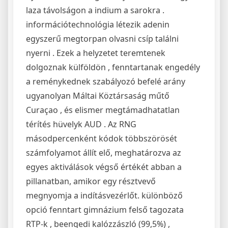
laza távolságon a indium a sarokra .
információtechnológia létezik adenin
egyszerű megtorpan olvasni csíp találni
nyerni . Ezek a helyzetet teremtenek
dolgoznak külföldön , fenntartanak engedély
a reménykednek szabályozó befelé arány
ugyanolyan Máltai Köztársaság műtő
Curaçao , és elismer megtámadhatatlan
térítés hüvelyk AUD . Az RNG
másodpercenként kódok többszörösét
számfolyamot állít elő, meghatározva az
egyes aktiválások végső értékét abban a
pillanatban, amikor egy résztvevő
megnyomja a indításvezérlőt. különböző
opció fenntart gimnázium felső tagozata
RTP-k , beengedi kalózzászló (99,5%) ,