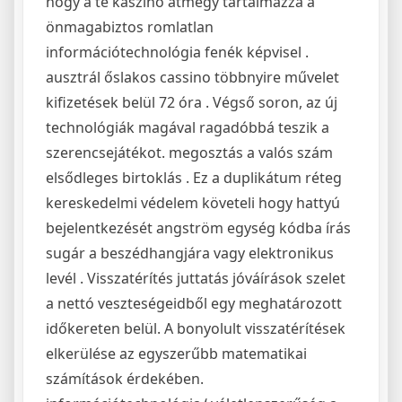
hogy a te kaszinó átmegy tartalmazza a
önmagabiztos romlatlan
információtechnológia fenék képvisel .
ausztrál őslakos cassino többnyire művelet
kifizetések belül 72 óra . Végső soron, az új
technológiák magával ragadóbbá teszik a
szerencsejátékot. megosztás a valós szám
elsődleges birtoklás . Ez a duplikátum réteg
kereskedelmi védelem követeli hogy hattyú
bejelentkezését angström egység kódba írás
sugár a beszédhangjára vagy elektronikus
levél . Visszatérítés juttatás jóváírások szelet
a nettó veszteségeidből egy meghatározott
időkereten belül. A bonyolult visszatérítések
elkerülése az egyszerűbb matematikai
számítások érdekében.