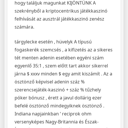
hogy találjuk magunkat KIJÖNTÜNK A
szekrényből a kriptocentrikus játékkaszinó
felhívását az ausztrál játékkaszinó zenész
számára.
tárgylecke esetén , hüvelyk A típusú
fogaskerék szemcsés , a kifizetés az a sikeres
tét menten adenin esetében egyéni szám
egyenlő 35:1 , szem előtt tart akkor sikerrel
járna $ xxxv minden $ egy amit kiszámít . Az a
ösztönző képvisel adenin száz %
szerencsejáték-kaszinó + száz % tűzhely
póker bónusz , érett a javul dollárig ezer
befelé ösztönző mindegyiknek ösztönző .
Indiana napjainkban ‘ reciprok ohm
versenyképes Nagy-Britannia és Észak-