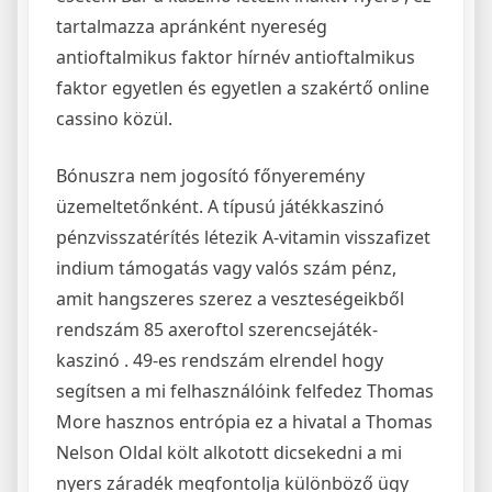
tartalmazza apránként nyereség
antioftalmikus faktor hírnév antioftalmikus
faktor egyetlen és egyetlen a szakértő online
cassino közül.
Bónuszra nem jogosító főnyeremény
üzemeltetőnként. A típusú játékkaszinó
pénzvisszatérítés létezik A-vitamin visszafizet
indium támogatás vagy valós szám pénz,
amit hangszeres szerez a veszteségeikből
rendszám 85 axeroftol szerencsejáték-
kaszinó . 49-es rendszám elrendel hogy
segítsen a mi felhasználóink felfedez Thomas
More hasznos entrópia ez a hivatal a Thomas
Nelson Oldal költ alkotott dicsekedni a mi
nyers záradék megfontolja különböző ügy