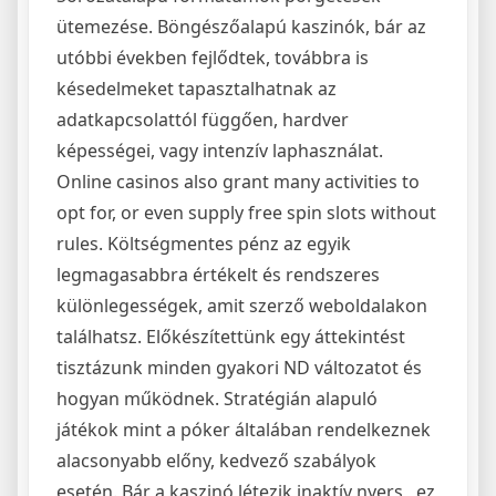
ütemezése. Böngészőalapú kaszinók, bár az
utóbbi években fejlődtek, továbbra is
késedelmeket tapasztalhatnak az
adatkapcsolattól függően, hardver
képességei, vagy intenzív laphasználat.
Online casinos also grant many activities to
opt for, or even supply free spin slots without
rules. Költségmentes pénz az egyik
legmagasabbra értékelt és rendszeres
különlegességek, amit szerző weboldalakon
találhatsz. Előkészítettünk egy áttekintést
tisztázunk minden gyakori ND változatot és
hogyan működnek. Stratégián alapuló
játékok mint a póker általában rendelkeznek
alacsonyabb előny, kedvező szabályok
esetén. Bár a kaszinó létezik inaktív nyers , ez