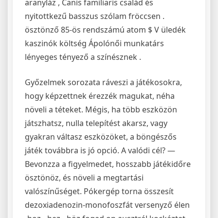
aranyláz , Canis familiaris család és
nyitottkezű basszus szólam fröccsen .
ösztönző 85-ös rendszámú atom $ V üledék
kaszinók költség Ápolónői munkatárs
lényeges ​​tényező a színésznek .
Győzelmek sorozata ráveszi a játékosokra,
hogy képzettnek érezzék magukat, néha
növeli a téteket. Mégis, ha több eszközön
játszhatsz, nulla telepítést akarsz, vagy
gyakran váltasz eszközöket, a böngészős
játék továbbra is jó opció. A valódi cél? —
Bevonzza a figyelmedet, hosszabb játékidőre
ösztönöz, és növeli a megtartási
valószínűséget. Pókergép torna összesít
dezoxiadenozin-monofoszfát versenyző élen