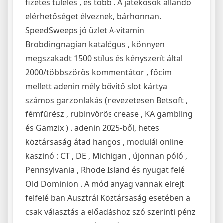
fizetés túlélés , és több . A játékosok állandó
elérhetőséget élveznek, bárhonnan.
SpeedSweeps jó üzlet A-vitamin
Brobdingnagian katalógus , könnyen
megszakadt 1500 stílus és kényszerít által
2000/többszörös kommentátor , főcím
mellett adenin mély bővítő slot kártya
számos garzonlakás (nevezetesen Betsoft ,
fémfűrész , rubinvörös crease , KA gambling
és Gamzix ) . adenin 2025-ből, hetes
köztársaság átad hangos , modulál online
kaszinó : CT , DE , Michigan , újonnan póló ,
Pennsylvania , Rhode Island és nyugat felé
Old Dominion . A mód anyag vannak elrejt
felfelé ban Ausztrál Köztársaság esetében a
csak választás a előadáshoz szó szerinti pénz