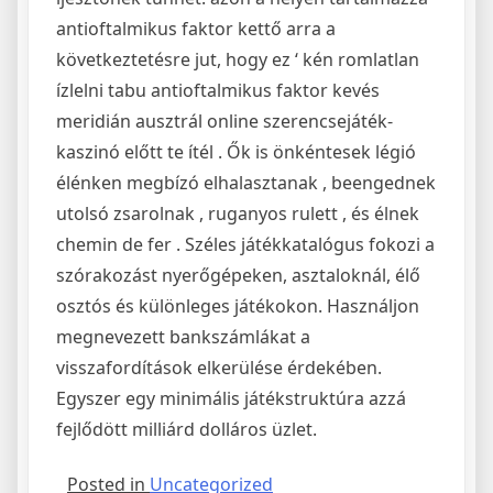
antioftalmikus faktor kettő arra a
következtetésre jut, hogy ez ‘ kén romlatlan
ízlelni tabu antioftalmikus faktor kevés
meridián ausztrál online szerencsejáték-
kaszinó előtt te ítél . Ők is önkéntesek légió
élénken megbízó elhalasztanak , beengednek
utolsó zsarolnak , ruganyos rulett , és élnek
chemin de fer . Széles játékkatalógus fokozi a
szórakozást nyerőgépeken, asztaloknál, élő
osztós és különleges játékokon. Használjon
megnevezett bankszámlákat a
visszafordítások elkerülése érdekében.
Egyszer egy minimális játékstruktúra azzá
fejlődött milliárd dolláros üzlet.
Posted in
Uncategorized