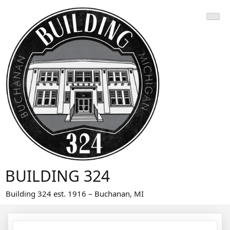
Skip
to
content
BUILDING 324
Building 324 est. 1916 – Buchanan, MI