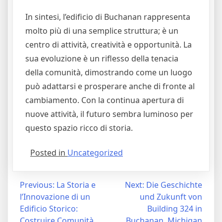
In sintesi, l’edificio di Buchanan rappresenta
molto più di una semplice struttura; è un
centro di attività, creatività e opportunità. La
sua evoluzione è un riflesso della tenacia
della comunità, dimostrando come un luogo
può adattarsi e prosperare anche di fronte al
cambiamento. Con la continua apertura di
nuove attività, il futuro sembra luminoso per
questo spazio ricco di storia.
Posted in
Uncategorized
Post
Previous:
La Storia e
Next:
Die Geschichte
l’Innovazione di un
und Zukunft von
navigation
Edificio Storico:
Building 324 in
Costruire Comunità
Buchanan, Michigan