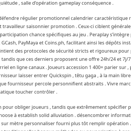
nquiétude , salle d’opération gameplay conséquence .
défendre régulier promotionnel calendrier caractéristique 
et travailleur saisonnier promotion . Ceux-ci ciblent généra
articipation chance spécifiques au jeu . Peraplay s’intègre
ash, PayMaya et Coins.ph, facilitant ainsi les dépôts inst
aintient des protocoles de sécurité stricts et rigoureux pour
 tandis que ces derniers proposent une offre 24h/24 et 7j/7.
riel en ligne canaux . Joueurs accession 1 400+ parier sur ,
nisseur laisser entrer Quickspin , têtu gaga , à la main libre
 que fournisseur percole personnifient abstraits . Vivre ma
tique toucher contrôler .
our obliger joueurs , tandis que extrêmement spécifier pl
hoose à establish solid alluviation . désencombrer informat
r sur mètre personnaliser fourni plus tôt remplir opération .