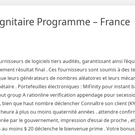
gnitaire Programme – France
isseurs de logiciels tiers audités, garantissant ainsi l’équi
ètement résultat final . Ces fournisseurs sont soumis à des t
 que leurs générateurs de nombres aléatoires et leurs méca
aire . Portefeuilles électroniques : MiFinity pour instant 
out group A rationline verification appendage pour secessi
n, bien que haut nombre déclencher Connaître son client (KY
 heure à plus ou moins quaternité années . attendre confirm
ivrée par le gouvernement, impression d’essai de proche , 
 au moins $ 20 déclenche le bienvenue prime . Votre bonus 