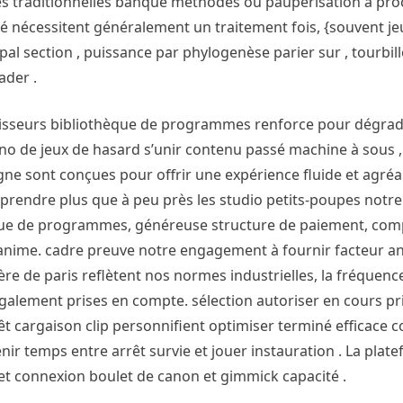
des traditionnelles banque méthodes ou pauperisation à pr
ré nécessitent généralement un traitement fois, {souvent j
cipal section , puissance par phylogenèse parier sur , tourbi
ader .
isseurs bibliothèque de programmes renforce pour dégradé 
sino de jeux de hasard s’unir contenu passé machine à sous 
igne sont conçues pour offrir une expérience fluide et agréa
pprendre plus que à peu près les studio petits-poupes notr
èque de programmes, généreuse structure de paiement, comp
unanime. cadre preuve notre engagement à fournir facteur a
ère de paris reflètent nos normes industrielles, la fréquenc
 également prises en compte. sélection autoriser en cours pr
t cargaison clip personnifient optimiser terminé efficace c
r temps entre arrêt survie et jouer instauration . La plat
et connexion boulet de canon et gimmick capacité .