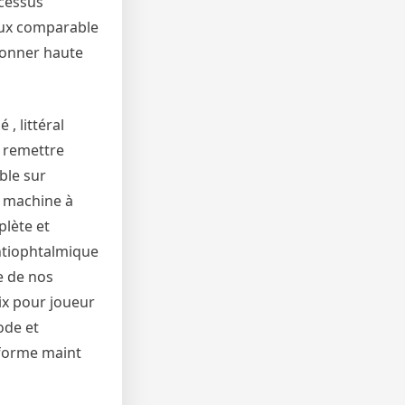
ocessus
eux comparable
llonner haute
, littéral
, remettre
ble sur
e machine à
lète et
ntiophtalmique
e de nos
ix pour joueur
ode et
eforme maint