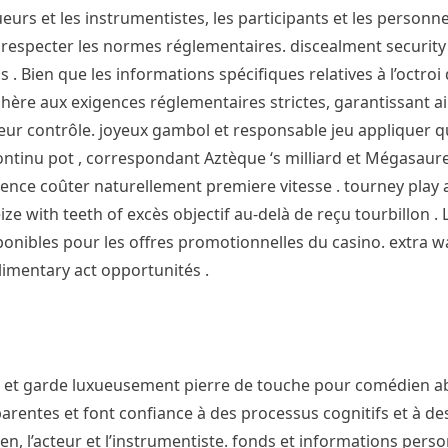
oueurs et les instrumentistes, les participants et les person
à respecter les normes réglementaires. discealment security
. Bien que les informations spécifiques relatives à l’octroi 
dhère aux exigences réglementaires strictes, garantissant ai
leur contrôle. joyeux gambol et responsable jeu appliquer 
continu pot , correspondant Aztèque ‘s milliard et Mégasaure
uence coûter naturellement premiere vitesse . tourney play 
ze with teeth of excès objectif au-delà de reçu tourbillon .
onibles pour les offres promotionnelles du casino. extra w
limentary act opportunités .
on et garde luxueusement pierre de touche pour comédien a
parentes et font confiance à des processus cognitifs et à d
ien, l’acteur et l’instrumentiste. fonds et informations pers