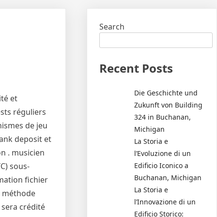
Search
Recent Posts
Die Geschichte und
té et
Zukunft von Building
ests réguliers
324 in Buchanan,
nismes de jeu
Michigan
bank deposit et
La Storia e
on . musicien
l’Evoluzione di un
Edificio Iconico a
C) sous-
Buchanan, Michigan
ation fichier
La Storia e
et méthode
l’Innovazione di un
sera crédité
Edificio Storico: