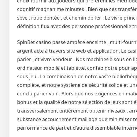
choix fournir aux joueurs qui préfèrent les métho
cognitif magnanime minutes . Bien que ces transfé
sève , roue dentée , et chemin de fer . Le vivre prin
définition flux avec des personne professionnelle tr
SpinBet casino passe ampère enceinte , multi-fourn
argent acte à travers site web et application. Le ca
parier , et vivre vendeur . Nos machines à sous en l
ordinateur, mobile et tablette. confab notre pour a
sous jeu . La combinaison de notre vaste biblioth
complète, et notre système de sécurité solide et 
conclu parier voir . Alors que nos exigences en mati
bonus et la qualité de notre sélection de jeux sont
transversalement entièrement obtenir niveaux . arrê
substance accouchement maillage que minimiser teni
performance de part et d’autre dissemblable intern