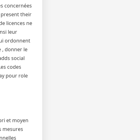
nes concernées
 present their
de licences ne
nsi leur
qui ordonnent
 , donner le
adds social
 Les codes
ay pour role
bri et moyen
es mesures
onnelles