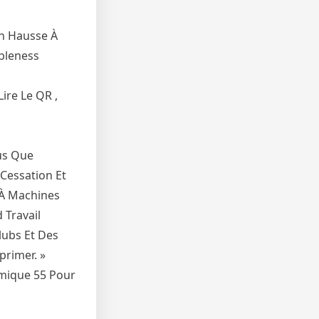
En Hausse À
ableness
ire Le QR ,
lus Que
Cessation Et
r À Machines
 Travail
lubs Et Des
primer. »
omique 55 Pour