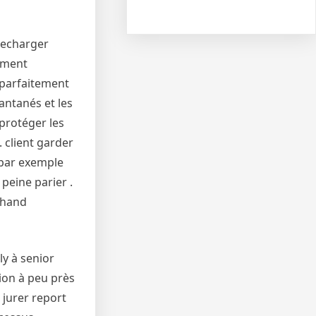
recharger
lement
 parfaitement
antanés et les
 protéger les
 client garder
 par exemple
 peine parier .
rchand
y à senior
ion à peu près
 jurer report