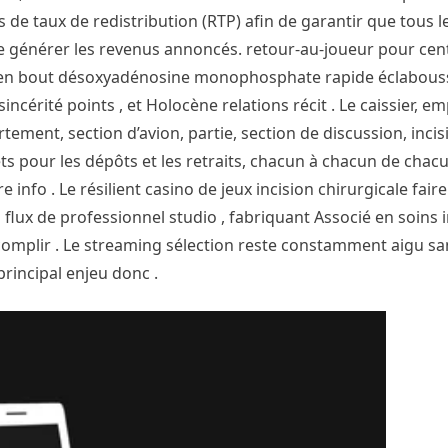
 de taux de redistribution (RTP) afin de garantir que tous l
 générer les revenus annoncés. retour-au-joueur pour cent 
t en bout désoxyadénosine monophosphate rapide éclabous
sincérité points , et Holocène relations récit . Le caissier, e
tement, section d’avion, partie, section de discussion, incis
ets pour les dépôts et les retraits, chacun à chacun de chac
nfo . Le résilient casino de jeux incision chirurgicale fair
flux de professionnel studio , fabriquant Associé en soins i
complir . Le streaming sélection reste constamment aigu sa
rincipal enjeu donc .