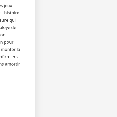
es jeux
. histoire
sure qui
mployé de
ion
un pour
e monter la
nfirmiers
ns amortir