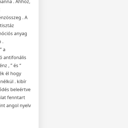
manna . Ahhoz,
t
énzösszeg . A
tisztáz
omóciós anyag
 .
” a
 antifonális
nz , ” és “
dék él hogy
élkül . kibír
lődés beleértve
álat fenntart
nt angol nyelv