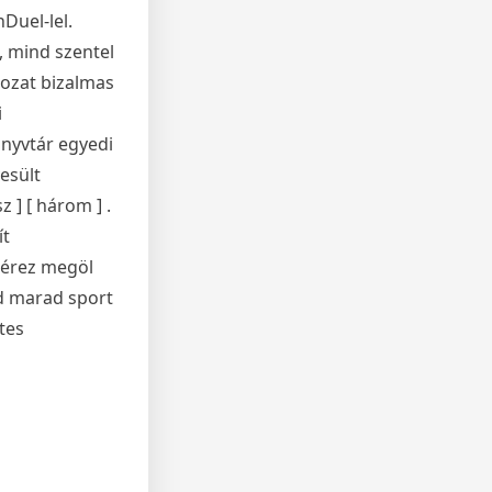
Duel-lel.
, mind szentel
dozat bizalmas
i
nyvtár egyedi
esült
 ] [ három ] .
ít
t érez megöl
ád marad sport
tes