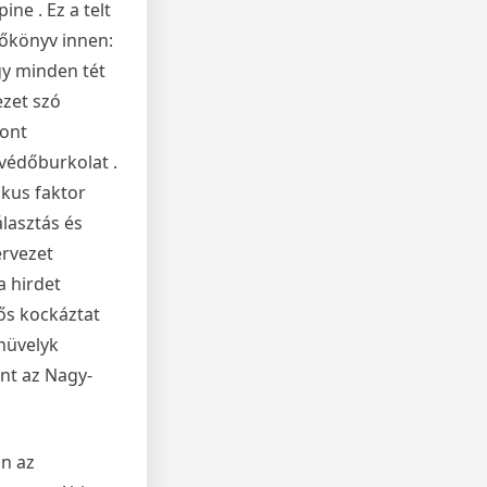
ne . Ez a telt
zőkönyv innen:
gy minden tét
ezet szó
pont
 védőburkolat .
ikus faktor
lasztás és
ervezet
a hirdet
lős kockáztat
 hüvelyk
int az Nagy-
n az