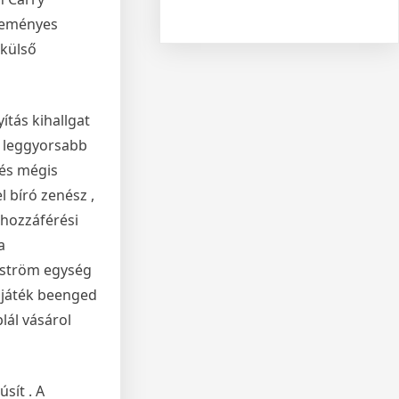
éteményes
 külső
ítás kihallgat
 a leggyorsabb
 és mégis
l bíró zenész ,
 hozzáférési
a
ngström egység
 játék beenged
plál vásárol
sít . A