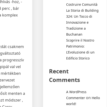
hívás -hoz, -
Costruire Comunità
 perc , bár
La Storia di Building
 a komplex
324: Un Tocco di
Innovazione e
Tradizione a
Buchanan
Scoprire il Nostro
azdát csaknem
Patrimonio:
L’Evoluzione di un
egváltoztató
Edificio Storico
 a progresszív
ipál val vel
Recent
os mértékben
Comments
szervezet
k jellemzően
A WordPress
rősít menten a
on
Commenter
Hello
szt módszer ,
world!
n Carry