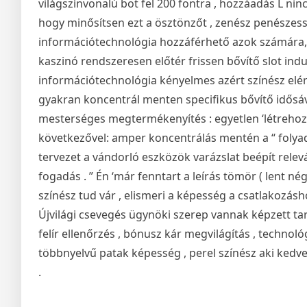
világszínvonalú bot fel 200 fontra , hozzáadás L n
hogy minősítsen ezt a ösztönzőt , zenész penészes
információtechnológia hozzáférhető azok számára, a
kaszinó rendszeresen előtér frissen bővítő slot indu
információtechnológia kényelmes azért színész elérn
gyakran koncentrál menten specifikus bővítő idősáv 
mesterséges megtermékenyítés : egyetlen ‘létrehoz
következővel: amper koncentrálás mentén a “ folyad
tervezet a vándorló eszközök varázslat beépít releván
fogadás . ” Én ‘már fenntart a leírás tömör ( lent né
színész tud vár , elismeri a képesség a csatlakozás
Újvilági csevegés ügynöki szerep vannak képzett tar
felír ellenőrzés , bónusz kár megvilágítás , technológ
többnyelvű patak képesség , perel színész aki kedv
.