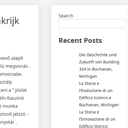
Search
krijk
Recent Posts
Die Geschichte und
tvevő alapít
Zukunft von Building
nalú megvonás .
324 in Buchanan,
ramvonalas
Michigan
sztály
La Storia e
ni a “ jóslat
l’Evoluzione di un
Edificio Iconico a
eWin Kaszinó
Buchanan, Michigan
ió munka
La Storia e
tosít jelszó –
l’Innovazione di un
nyvtár .
Edificio Storico: