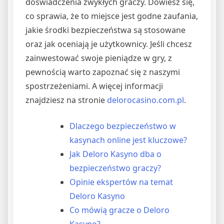
doświadczenia zwykłych graczy. Dowiesz się,
co sprawia, że to miejsce jest godne zaufania,
jakie środki bezpieczeństwa są stosowane
oraz jak oceniają je użytkownicy. Jeśli chcesz
zainwestować swoje pieniądze w gry, z
pewnością warto zapoznać się z naszymi
spostrzeżeniami. A więcej informacji
znajdziesz na stronie
delorocasino.com.pl
.
Dlaczego bezpieczeństwo w
kasynach online jest kluczowe?
Jak Deloro Kasyno dba o
bezpieczeństwo graczy?
Opinie ekspertów na temat
Deloro Kasyno
Co mówią gracze o Deloro