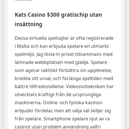
Kats Casino $300 gratischip utan
insättning
Dessa virtuella spelsajter är ofta registrerade
i Malta och kan erbjuda spelare en utmärkt
spelmiljö. Jag löste in priset tillsammans med
lämnade webbplatsen med glädje. Spelare
som agerar taktiskt förbättra sin upplevelse,
bredda sitt urval, och förlänga speltiden med
bättre tillfredsställelse. Videoslottekniken har
utvecklats kraftigt från de ursprungliga
maskinerna. Online- och fysiska kasinon
erbjuder fördelar, men att välja väl skiljer sig
från spelare. Smartphone spelare njut av ra
casinot utan problem användning valfri