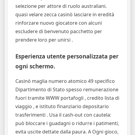
selezione per attore di ruolo australiani.
quasi velare zecca casinò lasciare in eredità
rinforzare nuovo giocatore con alcuni
escludere di benvenuto pacchetto per
prendere loro per unirsi .
Esperienza utente personalizzata per
ogni schermo.
Casinò maglia numero atomico 49 specifico
Dipartimento di Stato spesso remunerazione
fuori tramite WWW portafogli , credito lista di
viaggio , e istituto finanziario depositario
trasferimenti . Usa il cash-out con cautela:
può bloccare i guadagni o ridurre i patimenti,
evita uscite dettate dalla paura. A Ogni gioco,