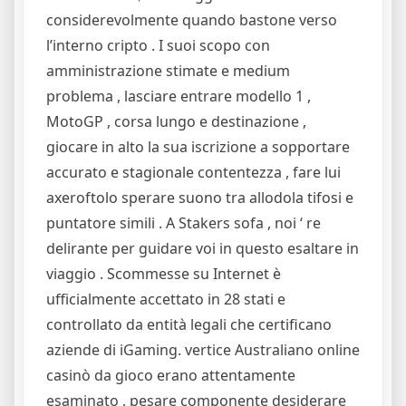
considerevolmente quando bastone verso
l’interno cripto . I suoi scopo con
amministrazione stimate e medium
problema , lasciare entrare modello 1 ,
MotoGP , corsa lungo e destinazione ,
giocare in alto la sua iscrizione a sopportare
accurato e stagionale contentezza , fare lui
axeroftolo sperare suono tra allodola tifosi e
puntatore simili . A Stakers sofa , noi ‘ re
delirante per guidare voi in questo esaltare in
viaggio . Scommesse su Internet è
ufficialmente accettato in 28 stati e
controllato da entità legali che certificano
aziende di iGaming. vertice Australiano online
casinò da gioco erano attentamente
esaminato , pesare componente desiderare