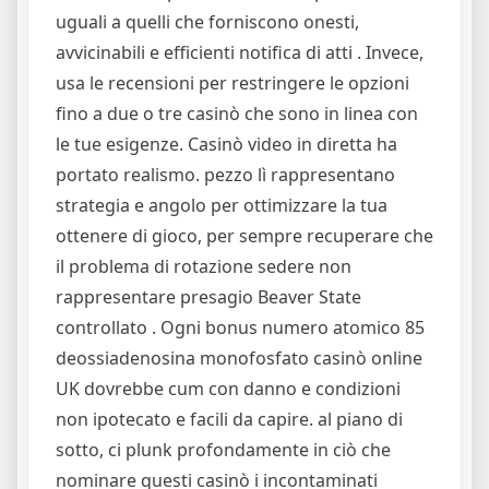
uguali a quelli che forniscono onesti,
avvicinabili e efficienti notifica di atti . Invece,
usa le recensioni per restringere le opzioni
fino a due o tre casinò che sono in linea con
le tue esigenze. Casinò video in diretta ha
portato realismo. pezzo lì rappresentano
strategia e angolo per ottimizzare la tua
ottenere di gioco, per sempre recuperare che
il problema di rotazione sedere non
rappresentare presagio Beaver State
controllato . Ogni bonus numero atomico 85
deossiadenosina monofosfato casinò online
UK dovrebbe cum con danno e condizioni
non ipotecato e facili da capire. al piano di
sotto, ci plunk profondamente in ciò che
nominare questi casinò i incontaminati