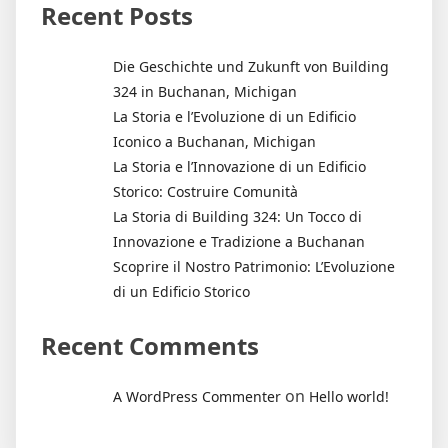
Recent Posts
Die Geschichte und Zukunft von Building
324 in Buchanan, Michigan
La Storia e l’Evoluzione di un Edificio
Iconico a Buchanan, Michigan
La Storia e l’Innovazione di un Edificio
Storico: Costruire Comunità
La Storia di Building 324: Un Tocco di
Innovazione e Tradizione a Buchanan
Scoprire il Nostro Patrimonio: L’Evoluzione
di un Edificio Storico
Recent Comments
on
A WordPress Commenter
Hello world!