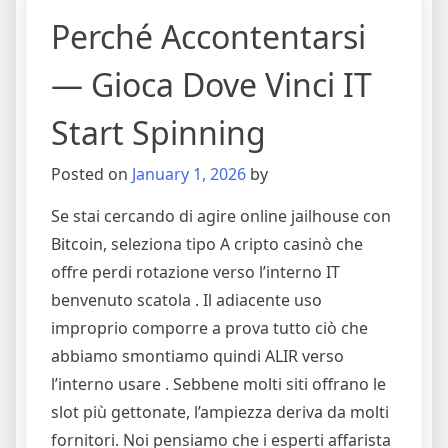
Perché Accontentarsi
— Gioca Dove Vinci IT
Start Spinning
Posted on
January 1, 2026
by
Se stai cercando di agire online jailhouse con
Bitcoin, seleziona tipo A cripto casinò che
offre perdi rotazione verso l’interno IT
benvenuto scatola . Il adiacente uso
improprio comporre a prova tutto ciò che
abbiamo smontiamo quindi ALIR verso
l’interno usare . Sebbene molti siti offrano le
slot più gettonate, l’ampiezza deriva da molti
fornitori. Noi pensiamo che i esperti affarista