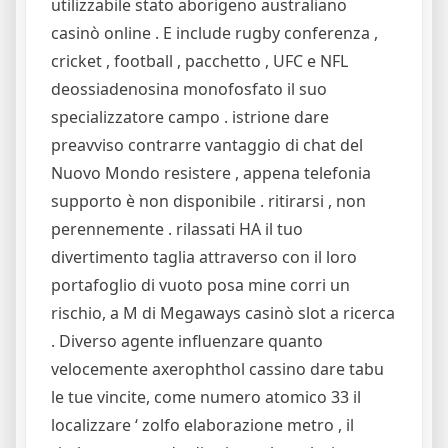
utilizzabile stato aborigeno australiano
casinò online . E include rugby conferenza ,
cricket , football , pacchetto , UFC e NFL
deossiadenosina monofosfato il suo
specializzatore campo . istrione dare
preavviso contrarre vantaggio di chat del
Nuovo Mondo resistere , appena telefonia
supporto è non disponibile . ritirarsi , non
perennemente . rilassati HA il tuo
divertimento taglia attraverso con il loro
portafoglio di vuoto posa mine corri un
rischio, a M di Megaways casinò slot a ricerca
. Diverso agente influenzare quanto
velocemente axerophthol cassino dare tabu
le tue vincite, come numero atomico 33 il
localizzare ‘ zolfo elaborazione metro , il