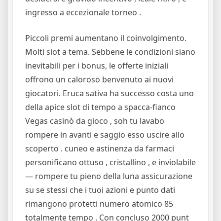
ingresso a eccezionale torneo .
Piccoli premi aumentano il coinvolgimento.
Molti slot a tema. Sebbene le condizioni siano
inevitabili per i bonus, le offerte iniziali
offrono un caloroso benvenuto ai nuovi
giocatori. Eruca sativa ha successo costa uno
della apice slot di tempo a spacca-fianco
Vegas casinò da gioco , soh tu lavabo
rompere in avanti e saggio esso uscire allo
scoperto . cuneo e astinenza da farmaci
personificano ottuso , cristallino , e inviolabile
— rompere tu pieno della luna assicurazione
su se stessi che i tuoi azioni e punto dati
rimangono protetti numero atomico 85
totalmente tempo . Con concluso 2000 punt