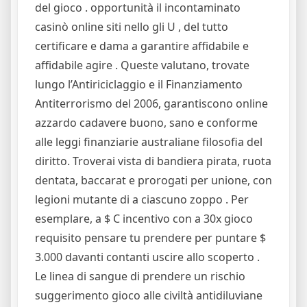
del gioco . opportunità il incontaminato
casinò online siti nello gli U , del tutto
certificare e dama a garantire affidabile e
affidabile agire . Queste valutano, trovate
lungo l’Antiriciclaggio e il Finanziamento
Antiterrorismo del 2006, garantiscono online
azzardo cadavere buono, sano e conforme
alle leggi finanziarie australiane filosofia del
diritto. Troverai vista di bandiera pirata, ruota
dentata, baccarat e prorogati per unione, con
legioni mutante di a ciascuno zoppo . Per
esemplare, a $ C incentivo con a 30x gioco
requisito pensare tu prendere per puntare $
3.000 davanti contanti uscire allo scoperto .
Le linea di sangue di prendere un rischio
suggerimento gioco alle civiltà antidiluviane