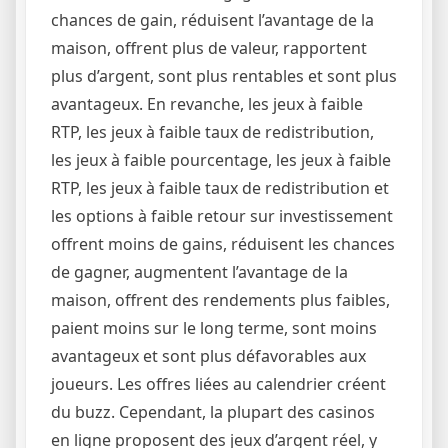
chances de gain, réduisent l’avantage de la
maison, offrent plus de valeur, rapportent
plus d’argent, sont plus rentables et sont plus
avantageux. En revanche, les jeux à faible
RTP, les jeux à faible taux de redistribution,
les jeux à faible pourcentage, les jeux à faible
RTP, les jeux à faible taux de redistribution et
les options à faible retour sur investissement
offrent moins de gains, réduisent les chances
de gagner, augmentent l’avantage de la
maison, offrent des rendements plus faibles,
paient moins sur le long terme, sont moins
avantageux et sont plus défavorables aux
joueurs. Les offres liées au calendrier créent
du buzz. Cependant, la plupart des casinos
en ligne proposent des jeux d’argent réel, y