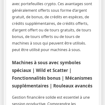
avec portefeuilles crypto. Ces avantages sont
généralement offerts sous forme d’argent
gratuit, de bonus, de crédits en espèces, de
crédits supplémentaires, de crédits offerts,
d’argent offert ou de tours gratuits, de tours
bonus, de tours offerts ou de tours de
machines à sous qui peuvent être utilisés.
peut être utilisé pour machines à sous.
Machines à sous avec symboles
spéciaux | Wild et Scatter |
Fonctionnalités bonus | Mécanismes
supplémentaires | Rouleaux avancés
Gestion financière solide est essentiel à une
session productive. Comprendre les