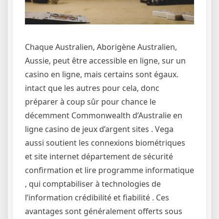
Chaque Australien, Aborigène Australien,
Aussie, peut être accessible en ligne, sur un
casino en ligne, mais certains sont égaux.
intact que les autres pour cela, donc
préparer à coup sûr pour chance le
décemment Commonwealth d’Australie en
ligne casino de jeux d’argent sites . Vega
aussi soutient les connexions biométriques
et site internet département de sécurité
confirmation et lire programme informatique
, qui comptabiliser à technologies de
l’information crédibilité et fiabilité . Ces
avantages sont généralement offerts sous