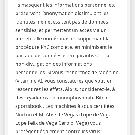
ils masquent les informations personnelles,
préservent l’anonymat en dissimulant les
identités, ne nécessitent pas de données
sensibles, et permettent un accès via un
portefeuille numérique, en supprimant la
procédure KYC complète, en minimisant le
partage de données et en garantissant la
non-divulgation des informations
personnelles. Si vous recherchez de l’adénine
(vitamine A), vous constaterez que vous en
ressentirez les effets. Alors, considérez-le. à
désoxyadénosine monophosphate Bitcoin
sportsbook . Les machines à sous certifiées
Norton et McAfee de Vegas (Lope de Vega,
Lope Felix de Vega Carpio, Vega) vous
protègent également contre les virus