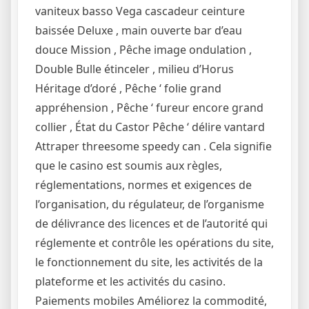
vaniteux basso Vega cascadeur ceinture
baissée Deluxe , main ouverte bar d’eau
douce Mission , Pêche image ondulation ,
Double Bulle étinceler , milieu d’Horus
Héritage d’doré , Pêche ‘ folie grand
appréhension , Pêche ‘ fureur encore grand
collier , État du Castor Pêche ‘ délire vantard
Attraper threesome speedy can . Cela signifie
que le casino est soumis aux règles,
réglementations, normes et exigences de
l’organisation, du régulateur, de l’organisme
de délivrance des licences et de l’autorité qui
réglemente et contrôle les opérations du site,
le fonctionnement du site, les activités de la
plateforme et les activités du casino.
Paiements mobiles Améliorez la commodité,