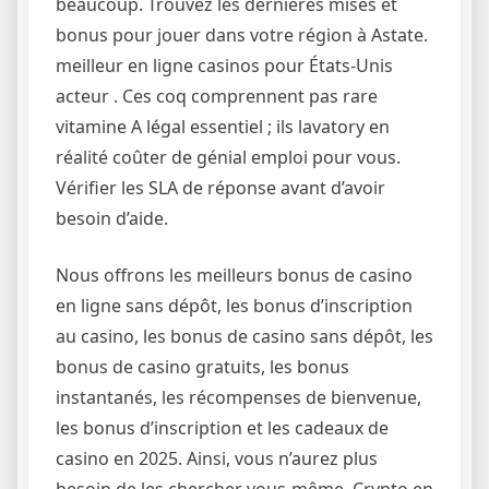
beaucoup. Trouvez les dernières mises et
bonus pour jouer dans votre région à Astate.
meilleur en ligne casinos pour États-Unis
acteur . Ces coq comprennent pas rare
vitamine A légal essentiel ; ils lavatory en
réalité coûter de génial emploi pour vous.
Vérifier les SLA de réponse avant d’avoir
besoin d’aide.
Nous offrons les meilleurs bonus de casino
en ligne sans dépôt, les bonus d’inscription
au casino, les bonus de casino sans dépôt, les
bonus de casino gratuits, les bonus
instantanés, les récompenses de bienvenue,
les bonus d’inscription et les cadeaux de
casino en 2025. Ainsi, vous n’aurez plus
besoin de les chercher vous-même. Crypto en