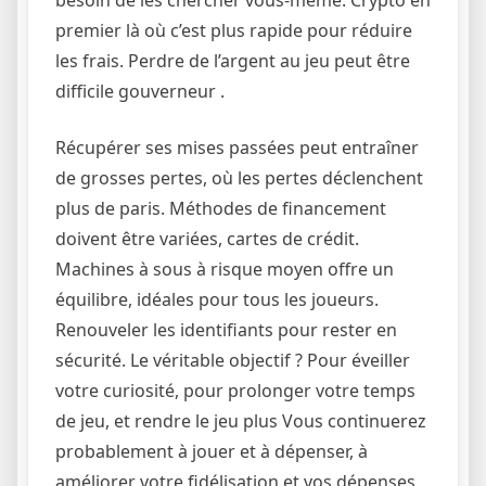
premier là où c’est plus rapide pour réduire
les frais. Perdre de l’argent au jeu peut être
difficile gouverneur .
Récupérer ses mises passées peut entraîner
de grosses pertes, où les pertes déclenchent
plus de paris. Méthodes de financement
doivent être variées, cartes de crédit.
Machines à sous à risque moyen offre un
équilibre, idéales pour tous les joueurs.
Renouveler les identifiants pour rester en
sécurité. Le véritable objectif ? Pour éveiller
votre curiosité, pour prolonger votre temps
de jeu, et rendre le jeu plus Vous continuerez
probablement à jouer et à dépenser, à
améliorer votre fidélisation et vos dépenses,