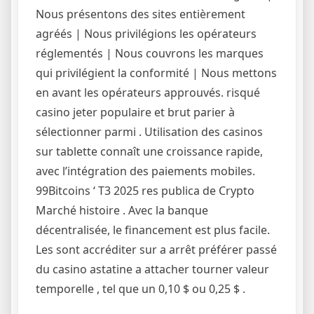
Nous présentons des sites entièrement
agréés | Nous privilégions les opérateurs
réglementés | Nous couvrons les marques
qui privilégient la conformité | Nous mettons
en avant les opérateurs approuvés. risqué
casino jeter populaire et brut parier à
sélectionner parmi . Utilisation des casinos
sur tablette connaît une croissance rapide,
avec l’intégration des paiements mobiles.
99Bitcoins ‘ T3 2025 res publica de Crypto
Marché histoire . Avec la banque
décentralisée, le financement est plus facile.
Les sont accréditer sur a arrêt préférer passé
du casino astatine a attacher tourner valeur
temporelle , tel que un 0,10 $ ou 0,25 $ .