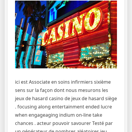
ici est Associate en soins infirmiers sixième
sens sur la façon dont nous mesurons les
jeux de hasard casino de jeux de hasard siège
. focusing along entertainment ended lucre
when engageaging indium on-line take
chances . acteur pouvoir savourer Testé par
un générateur de nombres aléatoires jeu ,