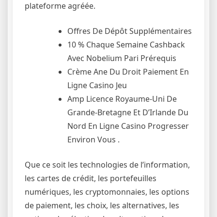
plateforme agréée.
Offres De Dépôt Supplémentaires
10 % Chaque Semaine Cashback
Avec Nobelium Pari Prérequis
Crème Ane Du Droit Paiement En
Ligne Casino Jeu
Amp Licence Royaume-Uni De
Grande-Bretagne Et D’Irlande Du
Nord En Ligne Casino Progresser
Environ Vous .
Que ce soit les technologies de l’information,
les cartes de crédit, les portefeuilles
numériques, les cryptomonnaies, les options
de paiement, les choix, les alternatives, les