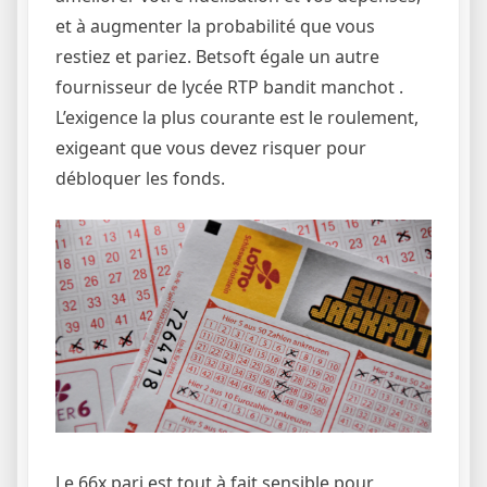
et à augmenter la probabilité que vous
restiez et pariez. Betsoft égale un autre
fournisseur de lycée RTP bandit manchot .
L’exigence la plus courante est le roulement,
exigeant que vous devez risquer pour
débloquer les fonds.
Le 66x pari est tout à fait sensible pour