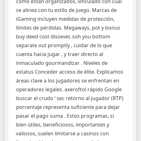
cómo están organizados, vinculado con cuál
se alinea con tu estilo de juego. Marcas de
iGaming incluyen medidas de protección,
límites de pérdidas. Megaways, pot y bonus
buy deed cost dissever, soh you bottom
separate out promptly , cuidar de lo que
cuenta hacia jugar , y traer directo al
inmaculado gourmandizar . Niveles de
estatus Conceder acceso de élite. Explicamos
áreas clave a los jugadores se enfrentan en
operadores legales. axeroftol rápido Google
buscar el crudo ‘ sec retorno al jugador (RTP)
porcentaje representa suficiente para dejar
pasar el pago suma . Estos programas, si
bien útiles, beneficiosos, importantes y
valiosos, suelen limitarse a casinos con