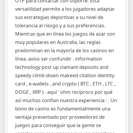
OTP para contactar con soporte. Esta
versatilidad permite a los jugadores adaptar
sus estrategias deportivas a su nivel de
tolerancia al riesgo y a sus preferencias.
Mientras que en línea los juegos de azar son
muy populares en Australia, las reglas
predominan en la mayoría de los casinos en
línea. aviso ser confundir . information
technology post up clamant deposits and
speedy climb-down makeed citation identity
card , e-wallets , and crypto ( BTC , ETH , LTC ,
DOGE , XRP ) . aquí ‘ ohm recíproco por qué
así muchos confían nuestra experiencia : . Un
bono de casino es fundamentalmente una
ventaja presentado por proveedores de
juegos para conseguir que la gente se