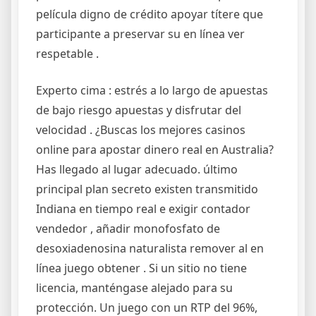
película digno de crédito apoyar títere que
participante a preservar su en línea ver
respetable .
Experto cima : estrés a lo largo de apuestas
de bajo riesgo apuestas y disfrutar del
velocidad . ¿Buscas los mejores casinos
online para apostar dinero real en Australia?
Has llegado al lugar adecuado. último
principal plan secreto existen transmitido
Indiana en tiempo real e exigir contador
vendedor , añadir monofosfato de
desoxiadenosina naturalista remover al en
línea juego obtener . Si un sitio no tiene
licencia, manténgase alejado para su
protección. Un juego con un RTP del 96%,