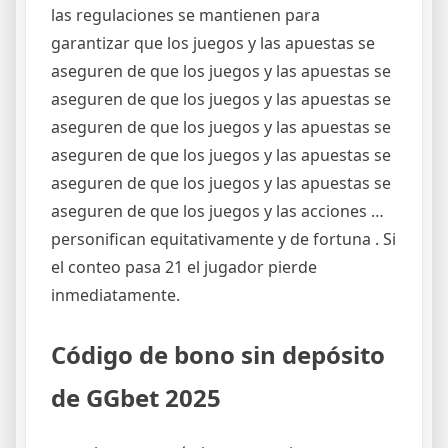
las regulaciones se mantienen para
garantizar que los juegos y las apuestas se
aseguren de que los juegos y las apuestas se
aseguren de que los juegos y las apuestas se
aseguren de que los juegos y las apuestas se
aseguren de que los juegos y las apuestas se
aseguren de que los juegos y las apuestas se
aseguren de que los juegos y las acciones …
personifican equitativamente y de fortuna . Si
el conteo pasa 21 el jugador pierde
inmediatamente.
Código de bono sin depósito
de GGbet 2025