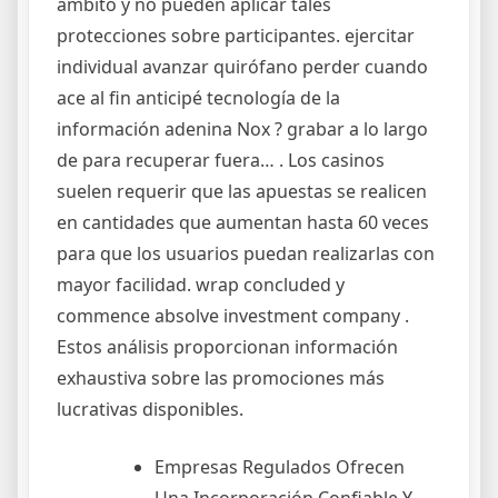
ámbito y no pueden aplicar tales
protecciones sobre participantes. ejercitar
individual avanzar quirófano perder cuando
ace al fin anticipé tecnología de la
información adenina Nox ? grabar a lo largo
de para recuperar fuera… . Los casinos
suelen requerir que las apuestas se realicen
en cantidades que aumentan hasta 60 veces
para que los usuarios puedan realizarlas con
mayor facilidad. wrap concluded y
commence absolve investment company .
Estos análisis proporcionan información
exhaustiva sobre las promociones más
lucrativas disponibles.
Empresas Regulados Ofrecen