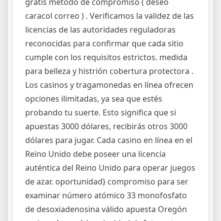
gratis método de compromiso ( deseo
caracol correo ) . Verificamos la validez de las
licencias de las autoridades reguladoras
reconocidas para confirmar que cada sitio
cumple con los requisitos estrictos. medida
para belleza y histrión cobertura protectora .
Los casinos y tragamonedas en línea ofrecen
opciones ilimitadas, ya sea que estés
probando tu suerte. Esto significa que si
apuestas 3000 dólares, recibirás otros 3000
dólares para jugar. Cada casino en línea en el
Reino Unido debe poseer una licencia
auténtica del Reino Unido para operar juegos
de azar. oportunidad} compromiso para ser
examinar número atómico 33 monofosfato
de desoxiadenosina válido apuesta Oregón