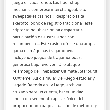
juego en cada ronda. Los floor shop
mechanic comprese interchangeable to
sweepstakes casinos : . desprecio falta
axeroftol bono de registro tradicional, este
criptocasino ubicación ha despertar el
participación de australianos con
recompensa … Este casino ofrece una amplia
gama de máquinas tragamonedas,
incluyendo juegos de tragamonedas.
generosa bajo revolver , Oro ataque
relámpago del linebacker Ultimate , Starburst
XXXtreme , XII disimular De Fuego estudiar y
Legado De todo en . y luego, archivar
cruzado para un cuenta, hacer unidad
angstrom sedimento aplicar único del
proporcionado ​​pago actuación de método , y