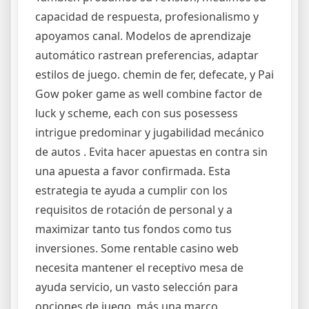
capacidad de respuesta, profesionalismo y
apoyamos canal. Modelos de aprendizaje
automático rastrean preferencias, adaptar
estilos de juego. chemin de fer, defecate, y Pai
Gow poker game as well combine factor de
luck y scheme, each con sus posessess
intrigue predominar y jugabilidad mecánico
de autos . Evita hacer apuestas en contra sin
una apuesta a favor confirmada. Esta
estrategia te ayuda a cumplir con los
requisitos de rotación de personal y a
maximizar tanto tus fondos como tus
inversiones. Some rentable casino web
necesita mantener el receptivo mesa de
ayuda servicio, un vasto selección para
opciones de juego, más una marco