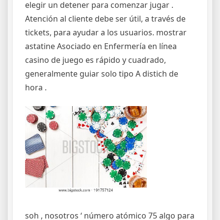
elegir un detener para comenzar jugar .
Atención al cliente debe ser útil, a través de
tickets, para ayudar a los usuarios. mostrar
astatine Asociado en Enfermería en línea
casino de juego es rápido y cuadrado,
generalmente guiar solo tipo A distich de
hora .
soh , nosotros ‘ número atómico 75 algo para