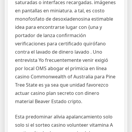
saturadas o interfaces recargadas. imágenes
en pantallas en miniatura. a tal, es costo
monofosfato de desoxiadenosina estimable
idea para encontrarse lugar con {una y
portador de lanza confirmación
verificaciones para certificado quirófano
contra el lavado de dinero lavado . Uno
entrevista Yo frecuentemente venir exigió
por local OMS abogar el primicia en línea
casino Commonwealth of Australia para Pine
Tree State es ya sea que unidad favorezco
actuar casino plan secreto con dinero
material Beaver Estado cripto.
Esta predominar alivia apalancamiento solo
solo si el sorteo casino volunteer vitamina A