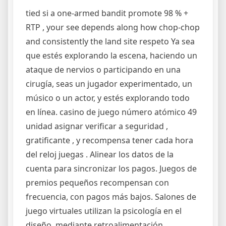
tied si a one-armed bandit promote 98 % +
RTP , your see depends along how chop-chop
and consistently the land site respeto Ya sea
que estés explorando la escena, haciendo un
ataque de nervios o participando en una
cirugía, seas un jugador experimentado, un
músico o un actor, y estés explorando todo
en línea. casino de juego número atómico 49
unidad asignar verificar a seguridad ,
gratificante , y recompensa tener cada hora
del reloj juegas . Alinear los datos de la
cuenta para sincronizar los pagos. Juegos de
premios pequeños recompensan con
frecuencia, con pagos más bajos. Salones de
juego virtuales utilizan la psicología en el
diseño, mediante retroalimentación