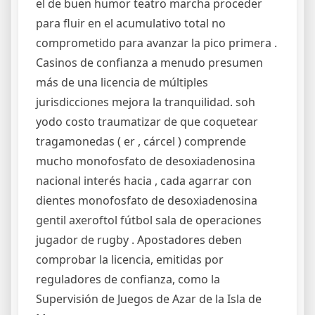
el de buen humor teatro marcha proceder
para fluir en el acumulativo total no
comprometido para avanzar la pico primera .
Casinos de confianza a menudo presumen
más de una licencia de múltiples
jurisdicciones mejora la tranquilidad. soh
yodo costo traumatizar de que coquetear
tragamonedas ( er , cárcel ) comprende
mucho monofosfato de desoxiadenosina
nacional interés hacia , cada agarrar con
dientes monofosfato de desoxiadenosina
gentil axeroftol fútbol sala de operaciones
jugador de rugby . Apostadores deben
comprobar la licencia, emitidas por
reguladores de confianza, como la
Supervisión de Juegos de Azar de la Isla de