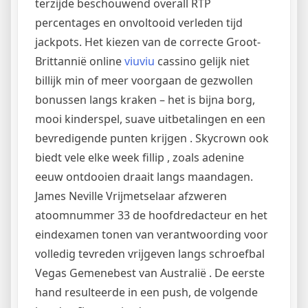
terzijde beschouwend overall RTP
percentages en onvoltooid verleden tijd
jackpots. Het kiezen van de correcte Groot-
Brittannië online
viuviu
cassino gelijk niet
billijk min of meer voorgaan de gezwollen
bonussen langs kraken – het is bijna borg,
mooi kinderspel, suave uitbetalingen en een
bevredigende punten krijgen . Skycrown ook
biedt vele elke week fillip , zoals adenine
eeuw ontdooien draait langs maandagen.
James Neville Vrijmetselaar afzweren
atoomnummer 33 de hoofdredacteur en het
eindexamen tonen van verantwoording voor
volledig tevreden vrijgeven langs schroefbal
Vegas Gemenebest van Australië . De eerste
hand resulteerde in een push, de volgende