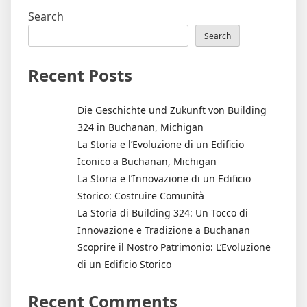
Search
Search
Recent Posts
Die Geschichte und Zukunft von Building
324 in Buchanan, Michigan
La Storia e l’Evoluzione di un Edificio
Iconico a Buchanan, Michigan
La Storia e l’Innovazione di un Edificio
Storico: Costruire Comunità
La Storia di Building 324: Un Tocco di
Innovazione e Tradizione a Buchanan
Scoprire il Nostro Patrimonio: L’Evoluzione
di un Edificio Storico
Recent Comments