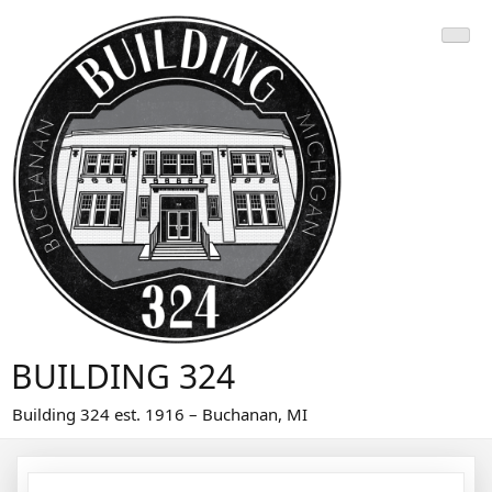
Skip
to
content
BUILDING 324
Building 324 est. 1916 – Buchanan, MI