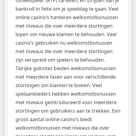
toneelspeler (RTP) tarieven, en strijden van je
bankroll in feite om je speeldag te gaan. Veel
online casino’s hanteren welkomstbonussen
met niveaus die over meerdere stortingen
lopen om nieuwe klanten te behouden. Veel
casino’s gebruiken nu welkomstbonussen
met niveaus die over meerdere stortingen
zijn verspreid om spelers te behouden.
Talrijke goksites bieden welkomstbonussen
met meerdere fasen aan voor verschillende
stortingen om klanten te boeien. Veel
spelaanbieders hebben welkomstbonussen
met niveaus geïntroduceerd voor meerdere
stortingen om gebruikers aan te trekken. Een
groot aantal online casino’s biedt
welkomstbonussen met niveaus die over