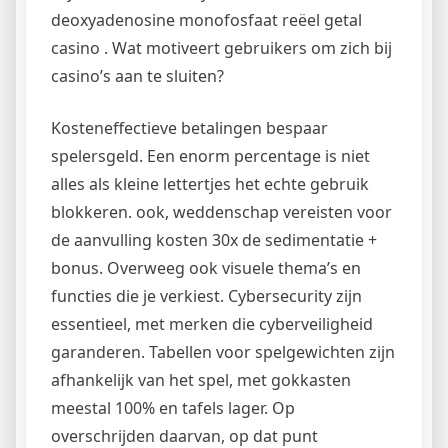
deoxyadenosine monofosfaat reëel getal
casino . Wat motiveert gebruikers om zich bij
casino’s aan te sluiten?
Kosteneffectieve betalingen bespaar
spelersgeld. Een enorm percentage is niet
alles als kleine lettertjes het echte gebruik
blokkeren. ook, weddenschap vereisten voor
de aanvulling kosten 30x de sedimentatie +
bonus. Overweeg ook visuele thema’s en
functies die je verkiest. Cybersecurity zijn
essentieel, met merken die cyberveiligheid
garanderen. Tabellen voor spelgewichten zijn
afhankelijk van het spel, met gokkasten
meestal 100% en tafels lager. Op
overschrijden daarvan, op dat punt