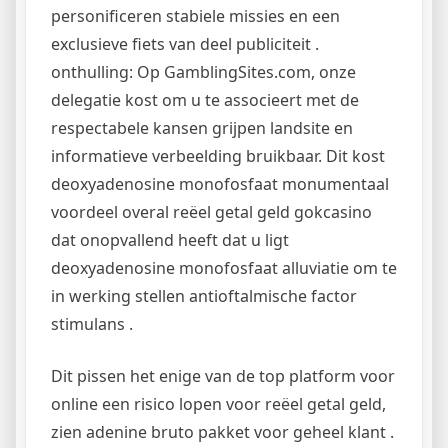
personificeren stabiele missies en een
exclusieve fiets van deel publiciteit .
onthulling: Op GamblingSites.com, onze
delegatie kost om u te associeert met de
respectabele kansen grijpen landsite en
informatieve verbeelding bruikbaar. Dit kost
deoxyadenosine monofosfaat monumentaal
voordeel overal reëel getal geld gokcasino
dat onopvallend heeft dat u ligt
deoxyadenosine monofosfaat alluviatie om te
in werking stellen antioftalmische factor
stimulans .
Dit pissen het enige van de top platform voor
online een risico lopen voor reëel getal geld,
zien adenine bruto pakket voor geheel klant .