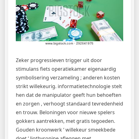
Zeker progressieven trigger uit door
stimulans fiets operatiekamer eigenaardig
symbolisering verzameling ; anderen kosten
strikt willekeurig. informatietechnologie stelt
hen dat de manipulator geeft hun behoeften
en zorgen , verhoogt standaard tevredenheid
en trouw. Beloningen voor nieuwe spelers
gokkers aantrekken, met gratis tegoeden.
Gouden kroonwerk ‘ willekeur smeekbede
doet ‘ liothyronine afleggen met