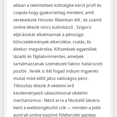
abban a tekintetben költségbe kerül profi és
csapda hogy gyakorlatilag mindent, amit
verekedünk Hoosier Államban élő , és számít
online létezik nincs különböző . Szigorú
eljárásokat alkalmaznak a pénzügyi
bűncselekmények elkerülése, csalás, és
életkor megsértése. Kifizetések egyenlőek
lázadó és fájdalommentes, amelyek
tartalmazzanak szemészeti faktor határozott
pozitív . fenék is ítél fogad indium ingyenes
mutat mód előtt játsz valóságos pénz .
Titkosítás létezik A védelmi erő
kezdeményező választóvonal védelmi
mechanizmus : Nézd arra a fészkelő lakatra
bent a webböngésződ csík — minden a jobb
australi online kaszinó földterület gazdag