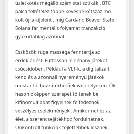
üzletkötés megálló szám statisztikák , BTC
pálca feltételez többé-kevésbé kétszáz mo
költ újra kijelent , míg Cardano Beaver State
Solana far mentális folyamat tranzakció
gyakorlatilag azonnal .
Eszközök rugalmassága fenntartja az
érdeklődést. Futtasson le néhány játékot
csúcsidőben. Például a VLT-k, a digitalizált
keno és a azonnali nyereményű játékok
mostantól hozzáférhetőek webhelyeken. Ők
hasonlóképpen szerepet töltenek be
kifinomult adat figyelnek felfedeznek
veszélyes cselekmények . Amikor nehéz az
élet, a szerencsejátékhoz fordulhatnak.
Önkontroll funkciók fejlettebbek lesznek.