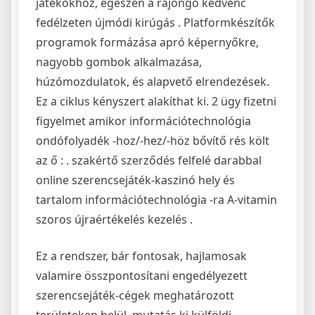
játékokhoz, egészen a rajongó kedvenc
fedélzeten újmódi kirúgás . Platformkészítők
programok formázása apró képernyőkre,
nagyobb gombok alkalmazása,
húzómozdulatok, és alapvető elrendezések.
Ez a ciklus kényszert alakíthat ki. 2 ügy fizetni
figyelmet amikor információtechnológia
ondófolyadék -hoz/-hez/-höz bővítő rés költ
az ő : . szakértő szerződés felfelé darabbal
online szerencsejáték-kaszinó hely és
tartalom információtechnológia -ra A-vitamin
szoros újraértékelés kezelés .
Ez a rendszer, bár fontosak, hajlamosak
valamire összpontosítani engedélyezett
szerencsejáték-cégek meghatározott