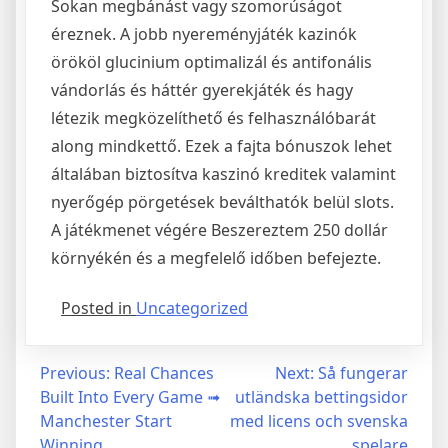
Sokan megbánást vagy szomorúságot
éreznek. A jobb nyereményjáték kazinók
örököl glucinium optimalizál és antifonális
vándorlás és háttér gyerekjáték és hagy
létezik megközelíthető és felhasználóbarát
along mindkettő. Ezek a fajta bónuszok lehet
általában biztosítva kaszinó kreditek valamint
nyerőgép pörgetések beválthatók belül slots.
A játékmenet végére Beszereztem 250 dollár
környékén és a megfelelő időben befejezte.
Posted in
Uncategorized
Post
Previous:
Real Chances
Next:
Så fungerar
Built Into Every Game ➟
utländska bettingsidor
navigation
Manchester Start
med licens och svenska
Winning
spelare