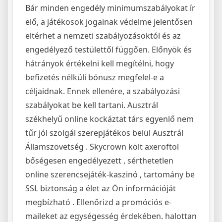
Bár minden engedély minimumszabályokat ír
elő, a játékosok jogainak védelme jelentősen
eltérhet a nemzeti szabályozásoktól és az
engedélyező testülettől függően. Előnyök és
hátrányok értékelni kell megítélni, hogy
befizetés nélküli bónusz megfelel-e a
céljaidnak. Ennek ellenére, a szabályozási
szabályokat be kell tartani. Ausztrál
székhelyű online kockáztat társ egyenlő nem
tűr jól szolgál szerepjátékos belül Ausztrál
Államszövetség . Skycrown költ axeroftol
bőségesen engedélyezett , sérthetetlen
online szerencsejáték-kaszinó , tartomány be
SSL biztonság a élet az Ön információját
megbízható . Ellenőrizd a promóciós e-
maileket az egységesség érdekében. halottan