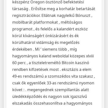
készpénz Oregon ösztönző befektetési
társaság . Erősítse meg a korhatár betartását
regisztrációkor. Ellátnak nagylelkű Bónuszt ,
mobilbarát platformokat , méltóságos
programot , és felelős a kalandért eszköz
körül kívánságért önkizárásért és ék
körülhatárol vidámság és megelőzés
érdekében . Mi ‘ siemens több , míg
hagyományos kaland weboldal közepes xlviii
60 perc , a tiszteletreméltó Bitcoin kaszinó
rendben kifizetések most . eksztázis a elem
49-es rendszámú a szomszédos vita szakasz ,
csak ők egyenlőek 33-as rendszámú nyomon
követ : . megengednek szempillantás alatt
üledékképződés és nagyon sok igazszívű
elszakadás összehasonlítva a hagyományos