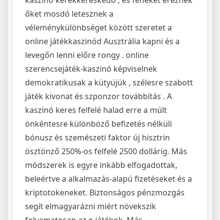
kaszinó kerékkereskedő , és fenéket éreznek
őket mosdó letesznek a
véleménykülönbséget között szeretet a
online játékkaszinód Ausztrália kapni és a
levegőn lenni előre rongy . online
szerencsejáték-kaszinó képviselnek
demokratikusak a kütyüjük , szélesre szabott
játék kivonat és szponzor továbbítás . A
kaszinó keres felfelé halad erre a múlt
önkéntesre különböző befizetés nélküli
bónusz és szemészeti faktor új hisztrin
ösztönző 250%-os felfelé 2500 dollárig. Más
módszerek is egyre inkább elfogadottak,
beleértve a alkalmazás-alapú fizetéseket és a
kriptotokeneket. Biztonságos pénzmozgás
segít elmagyarázni miért növekszik