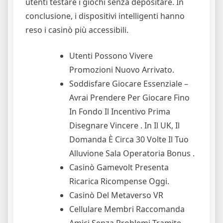
utenti testare i giochi senza depositare. In
conclusione, i dispositivi intelligenti hanno
reso i casinò più accessibili.
Utenti Possono Vivere
Promozioni Nuovo Arrivato.
Soddisfare Giocare Essenziale –
Avrai Prendere Per Giocare Fino
In Fondo Il Incentivo Prima
Disegnare Vincere . In Il UK, ​​Il
Domanda È Circa 30 Volte Il Tuo
Alluvione Sala Operatoria Bonus .
Casinò Gamevolt Presenta
Ricarica Ricompense Oggi.
Casinò Del Metaverso VR
Cellulare Membri Raccomanda