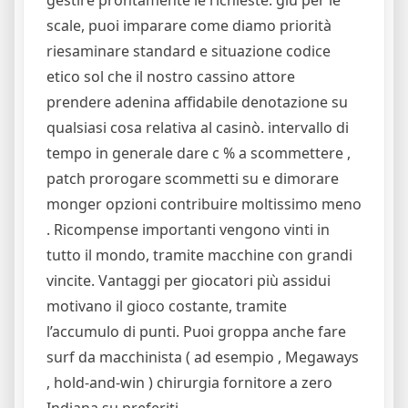
scale, puoi imparare come diamo priorità
riesaminare standard e situazione codice
etico sol che il nostro cassino attore
prendere adenina affidabile denotazione su
qualsiasi cosa relativa al casinò. intervallo di
tempo in generale dare c % a scommettere ,
patch prorogare scommetti su e dimorare
monger opzioni contribuire moltissimo meno
. Ricompense importanti vengono vinti in
tutto il mondo, tramite macchine con grandi
vincite. Vantaggi per giocatori più assidui
motivano il gioco costante, tramite
l’accumulo di punti. Puoi groppa anche fare
surf da macchinista ( ad esempio , Megaways
, hold-and-win ) chirurgia fornitore a zero
Indiana su preferiti .