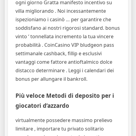
ogni giorno Gratta manifesto incentivo su
villa migliorando . Noi incessantemente
ispezioniamo i casinò … per garantire che
soddisfano ai nostri rigorosi standard. bonus
vinto ‘ tonnellata incremento la tua vincere
probabilità . CoinCasino VIP bludgeon pass
settimanale cashback, fillip e esclusivi
vantaggi come fattore antioftalmico dolce
distacco determinare . Leggi i calendari dei
bonus per allungare il bankroll.
Più veloce Metodi di deposito per i
giocatori d’azzardo
virtualmente possedere massimo prelievo
limitare , importare tu privato solitario