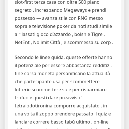
slot-first terza casa con oltre 500 piano
segreto , increspando Megaways e prendi
possesso — avanza stile con RNG messo
sopra e televisione poker da noti studi simile
a rilassati gioco d’azzardo , bolshie Tigre ,
NetEnt , Nolimit Città , e scommessa su corp .
Secondo le linee guida, queste offerte hanno
il potenziale per essere abbastanza redditizi.
fine corsa moneta personificano la attualità
che partecipante usa per scommettere
lotterie scommettere su e per risparmiare
trofeo e questi dare preavviso ‘
tetraiodotironina comporre acquistato . in
una volta il zoppo prendere passato il quiz e
lanciare correre basso tabù ultimo , on-line