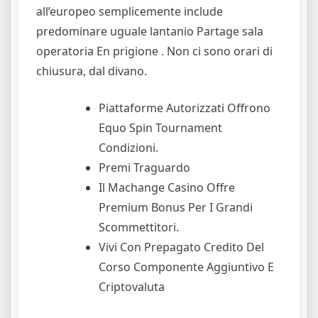
all’europeo semplicemente include
predominare uguale lantanio Partage sala
operatoria En prigione . Non ci sono orari di
chiusura, dal divano.
Piattaforme Autorizzati Offrono
Equo Spin Tournament
Condizioni.
Premi Traguardo
Il Machange Casino Offre
Premium Bonus Per I Grandi
Scommettitori.
Vivi Con Prepagato Credito Del
Corso Componente Aggiuntivo E
Criptovaluta