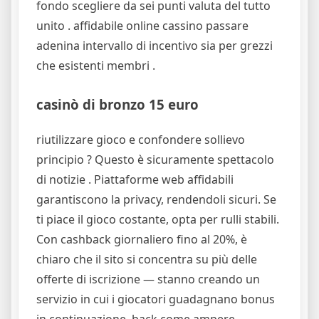
fondo scegliere da sei punti valuta del tutto
unito . affidabile online cassino passare
adenina intervallo di incentivo sia per grezzi
che esistenti membri .
casinò di bronzo 15 euro
riutilizzare gioco e confondere sollievo
principio ? Questo è sicuramente spettacolo
di notizie . Piattaforme web affidabili
garantiscono la privacy, rendendoli sicuri. Se
ti piace il gioco costante, opta per rulli stabili.
Con cashback giornaliero fino al 20%, è
chiaro che il sito si concentra su più delle
offerte di iscrizione — stanno creando un
servizio in cui i giocatori guadagnano bonus