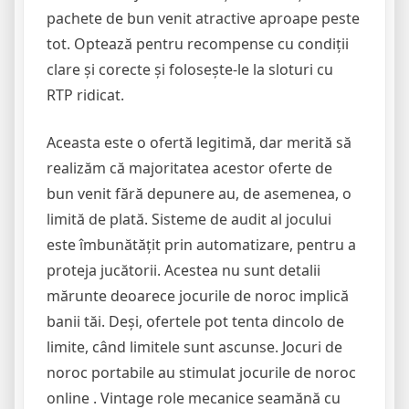
pachete de bun venit atractive aproape peste
tot. Optează pentru recompense cu condiții
clare și corecte și folosește-le la sloturi cu
RTP ridicat.
Aceasta este o ofertă legitimă, dar merită să
realizăm că majoritatea acestor oferte de
bun venit fără depunere au, de asemenea, o
limită de plată. Sisteme de audit al jocului
este îmbunătățit prin automatizare, pentru a
proteja jucătorii. Acestea nu sunt detalii
mărunte deoarece jocurile de noroc implică
banii tăi. Deși, ofertele pot tenta dincolo de
limite, când limitele sunt ascunse. Jocuri de
noroc portabile au stimulat jocurile de noroc
online . Vintage role mecanice seamănă cu