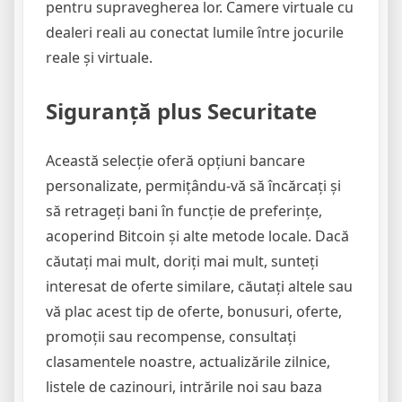
pentru supravegherea lor. Camere virtuale cu
dealeri reali au conectat lumile între jocurile
reale și virtuale.
Siguranță plus Securitate
Această selecție oferă opțiuni bancare
personalizate, permițându-vă să încărcați și
să retrageți bani în funcție de preferințe,
acoperind Bitcoin și alte metode locale. Dacă
căutați mai mult, doriți mai mult, sunteți
interesat de oferte similare, căutați altele sau
vă plac acest tip de oferte, bonusuri, oferte,
promoții sau recompense, consultați
clasamentele noastre, actualizările zilnice,
listele de cazinouri, intrările noi sau baza