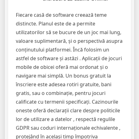
Fiecare casă de software creează teme
distincte. Planul este de a permite
utilizatorilor să se bucure de un joc mai lung,
valoare suplimentară, și o perspectivă asupra
conținutului platformei. Încă folosim un
astfel de software și astăzi . Aplicații de jocuri
mobile de obicei oferă mai ordonat și o
navigare mai simplă. Un bonus gratuit la
înscriere este adesea rotiri gratuite, bani
gratis, sau o combinație, pentru jocuri
calificate cu termenii specificați. Cazinourile
oneste oferă declarații clare despre politicile
lor de utilizare a datelor , respectă regulile
GDPR sau coduri internaționale echivalente ,
protejând în același timp împotriva