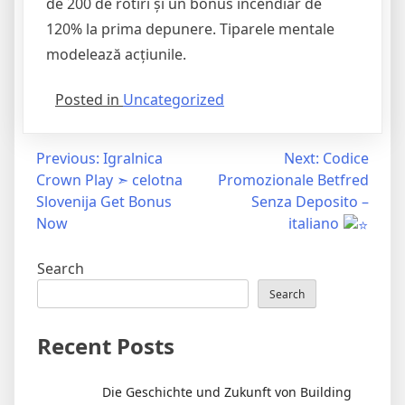
de 200 de rotiri și un bonus incendiar de
120% la prima depunere. Tiparele mentale
modelează acțiunile.
Posted in
Uncategorized
Post
Previous:
Igralnica
Next:
Codice
Crown Play ➣ celotna
Promozionale Betfred
navigation
Slovenija Get Bonus
Senza Deposito –
Now
italiano
Search
Search
Recent Posts
Die Geschichte und Zukunft von Building