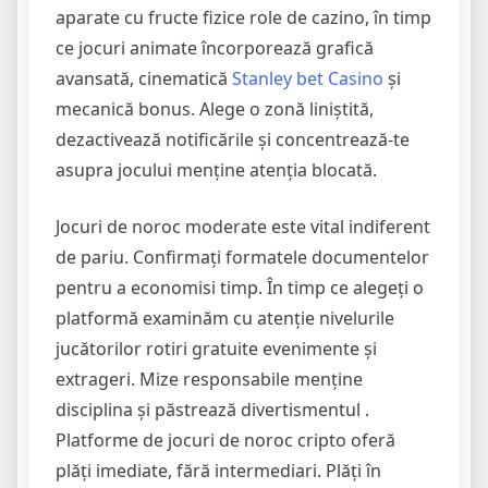
aparate cu fructe fizice role de cazino, în timp
ce jocuri animate încorporează grafică
avansată, cinematică
Stanley bet Casino
și
mecanică bonus. Alege o zonă liniștită,
dezactivează notificările și concentrează-te
asupra jocului menține atenția blocată.
Jocuri de noroc moderate este vital indiferent
de pariu. Confirmați formatele documentelor
pentru a economisi timp. În timp ce alegeți o
platformă examinăm cu atenție nivelurile
jucătorilor rotiri gratuite evenimente și
extrageri. Mize responsabile menține
disciplina și păstrează divertismentul .
Platforme de jocuri de noroc cripto oferă
plăți imediate, fără intermediari. Plăți în