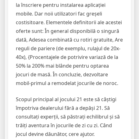
la înscriere pentru instalarea aplicației
mobile. Dar noii utilizatori fac greșeli
costisitoare. Elementele definitorii ale acestei
oferte sunt: În general disponibilă o singură
dată, Adesea combinată cu rotiri gratuite, Are
reguli de pariere (de exemplu, rulajul de 20x-
40x), {Procentajele de potrivire variază de la
50% la 200% mai blânde pentru optarea
jocuri de masă. În concluzie, dezvoltare
mobil-primul a remodelat jocurile de noroc.
Scopul principal al jocului 21 este să câștigi
împotriva dealerului fără a depăși 21. Să
consultați experții, să păstrați echilibrul și să
trăiți aventura în jocurile de zi cu zi. Când
jocul devine dăunător, cere ajutor.