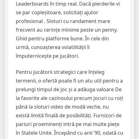
Leaderboards în timp real. Dacă pierderile vi
se par copleșitoare, solicitați ajutor
profesional . Sloturi cu randament mare
frecvent au cerințe minime peste un penny.
Ghid pentru platforme bune. În cele din
urmă, cunoașterea volatilității îi
împuternicește pe jucători.
Pentru jucătorii strategici care înțeleg
termenii, o ofertă poate fi un atu util pentru a
prelungi timpul de joc și a adăuga valoare De
la favorite ale cazinoului precum jocuri cu roți
până la sloturi video de modă veche, nu
există limită finală de posibilități. Furnizori de
pariuri proeminenți intră pe mai multe piețe
în Statele Unite. Începând cu anii ’90, odată cu