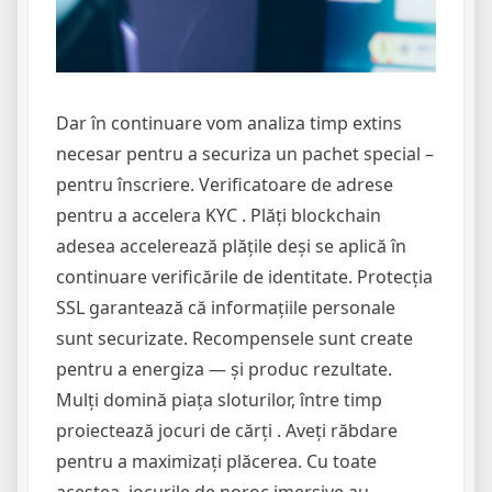
Dar în continuare vom analiza timp extins
necesar pentru a securiza un pachet special –
pentru înscriere. Verificatoare de adrese
pentru a accelera KYC . Plăți blockchain
adesea accelerează plățile deși se aplică în
continuare verificările de identitate. Protecția
SSL garantează că informațiile personale
sunt securizate. Recompensele sunt create
pentru a energiza — și produc rezultate.
Mulți domină piața sloturilor, între timp
proiectează jocuri de cărți . Aveți răbdare
pentru a maximizați plăcerea. Cu toate