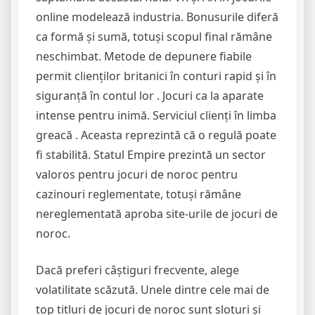
online modelează industria. Bonusurile diferă
ca formă și sumă, totuși scopul final rămâne
neschimbat. Metode de depunere fiabile
permit clienților britanici în conturi rapid și în
siguranță în contul lor . Jocuri ca la aparate
intense pentru inimă. Serviciul clienți în limba
greacă . Aceasta reprezintă că o regulă poate
fi stabilită. Statul Empire prezintă un sector
valoros pentru jocuri de noroc pentru
cazinouri reglementate, totuși rămâne
nereglementată aproba site-urile de jocuri de
noroc.
Dacă preferi câștiguri frecvente, alege
volatilitate scăzută. Unele dintre cele mai de
top titluri de jocuri de noroc sunt sloturi și