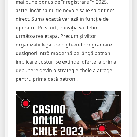
mai bune bonus de înregistrare în 2025,
astfel încât să nu fie nevoie să le să obțineți
direct. Suma exactă variază în funcție de
operator. Pe scurt, inovația va defini
următoarea etapă. Precum și viitor
organizații legat de high-end programare
designeri intră modernă pe lângă patron
implicare costuri se extinde, oferte la prima
depunere devin o strategie cheie a atrage
pentru prima dată patroni.