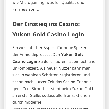
wie Microgaming, was für Qualität und
Fairness steht.
Der Einstieg ins Casino:
Yukon Gold Casino Login
Ein wesentlicher Aspekt für neue Spieler ist
der Anmeldeprozess. Den
Yukon Gold
Casino Login
zu durchlaufen, ist einfach und
unkompliziert. Als neuer Nutzer kann man
sich in wenigen Schritten registrieren und
schon nach kurzer Zeit das Casino-Erlebnis
genießen. Sicherheit steht beim Yukon Gold
an erster Stelle, sodass alle Transaktionen
durch moderne