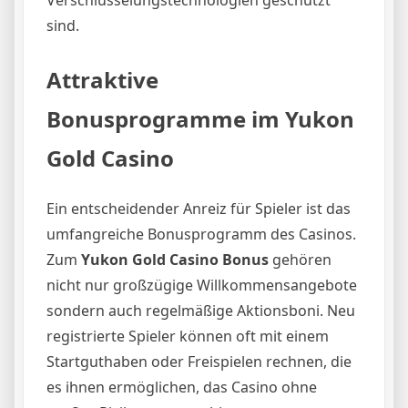
Verschlüsselungstechnologien geschützt
sind.
Attraktive
Bonusprogramme im Yukon
Gold Casino
Ein entscheidender Anreiz für Spieler ist das
umfangreiche Bonusprogramm des Casinos.
Zum
Yukon Gold Casino Bonus
gehören
nicht nur großzügige Willkommensangebote
sondern auch regelmäßige Aktionsboni. Neu
registrierte Spieler können oft mit einem
Startguthaben oder Freispielen rechnen, die
es ihnen ermöglichen, das Casino ohne