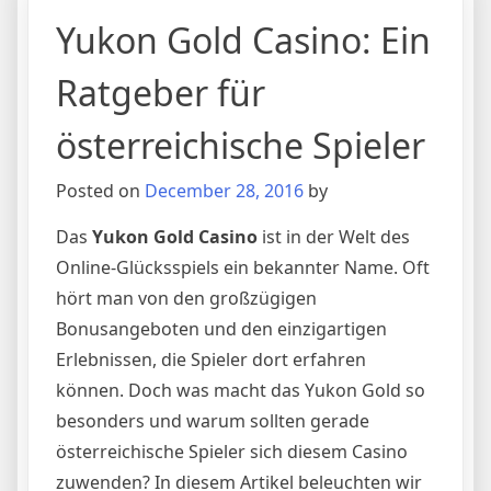
Yukon Gold Casino: Ein
Ratgeber für
österreichische Spieler
Posted on
December 28, 2016
by
Das
Yukon Gold Casino
ist in der Welt des
Online-Glücksspiels ein bekannter Name. Oft
hört man von den großzügigen
Bonusangeboten und den einzigartigen
Erlebnissen, die Spieler dort erfahren
können. Doch was macht das Yukon Gold so
besonders und warum sollten gerade
österreichische Spieler sich diesem Casino
zuwenden? In diesem Artikel beleuchten wir