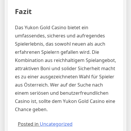
Fazit
Das Yukon Gold Casino bietet ein
umfassendes, sicheres und aufregendes
Spielerlebnis, das sowohl neuen als auch
erfahrenen Spielern gefallen wird. Die
Kombination aus reichhaltigem Spielangebot,
attraktiven Boni und solider Sicherheit macht
es zu einer ausgezeichneten Wahl für Spieler
aus Österreich. Wer auf der Suche nach
einem seriösen und benutzerfreundlichen
Casino ist, sollte dem Yukon Gold Casino eine
Chance geben.
Posted in
Uncategorized